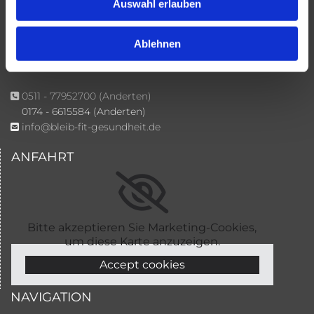
Auswahl erlauben
30629 Hannover
Standort aus Anderten
Gollstraße 21
Ablehnen
30559 Hannover
0511 - 77952700
(Anderten)

0174 - 6615584 (Anderten)
info@bleib-fit-gesundheit.de

ANFAHRT
Bitte akzeptieren Sie Marketing-Cookies,
um diese Karte anzuzeigen.
Accept cookies
NAVIGATION