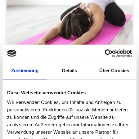
Zustimmung
Details
Über Cookies
15/12/2023
Yolatis by Micha mit Micha
Diese Webseite verwendet Cookies
Yolatis kombiniert Yoga und Pilates. Die
Wir verwenden Cookies, um Inhalte und Anzeigen zu
Stärken beider Übungsmethoden, die vieles
personalisieren, Funktionen für soziale Medien anbieten
gemeinsam haben, werden hier sinnvoll
zu können und die Zugriffe auf unsere Website zu
vereint.
analysieren. Außerdem geben wir Informationen zu Ihrer
Verwendung unserer Website an unsere Partner für
Mehr lesen