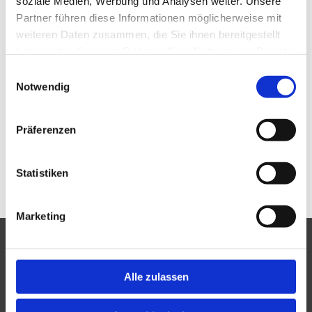
soziale Medien, Werbung und Analysen weiter. Unsere
Partner führen diese Informationen möglicherweise mit
weiteren Daten zusammen, die Sie ihnen bereitgestellt
haben oder die sie im Rahmen Ihrer Nutzung der Dienste
gesammelt haben.
Einwilligungsauswahl
Notwendig
Präferenzen
Statistiken
Marketing
ADRESSE
Gesundheitszentrum bleib fit – mobil
Alle zulassen
Inhaberin: Ann-Cathrin Specht
Hannoversche Str. 60