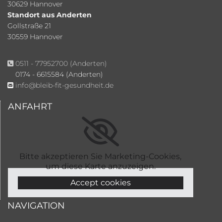
30629 Hannover
Standort aus Anderten
Gollstraße 21
30559 Hannover
0511 - 77952700
(Anderten)

0174 - 6615584 (Anderten)
info@bleib-fit-gesundheit.de

ANFAHRT
Bitte akzeptieren Sie Marketing-Cookies,
um diese Karte anzuzeigen.
Accept cookies
NAVIGATION