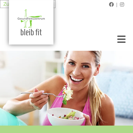
Zum Inhalt springen
|

