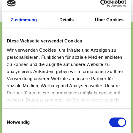
Zustimmung
Details
Über Cookies
Mitgliedschaft für deine Gesundheit
Diese Webseite verwendet Cookies
Wir verwenden Cookies, um Inhalte und Anzeigen zu
personalisieren, Funktionen für soziale Medien anbieten
Kursmitgliedschaft
zu können und die Zugriffe auf unsere Website zu
analysieren. Außerdem geben wir Informationen zu Ihrer
Verwendung unserer Website an unsere Partner für
soziale Medien, Werbung und Analysen weiter. Unsere
Monatlich*
Partner führen diese Informationen möglicherweise mit
119,00 €
weiteren Daten zusammen, die Sie ihnen bereitgestellt
haben oder die sie im Rahmen Ihrer Nutzung der Dienste
gesammelt haben.
Einwilligungsauswahl
1x wöchentlich Kleingruppentraining
Notwendig
1x im Monat 30 min. Massage