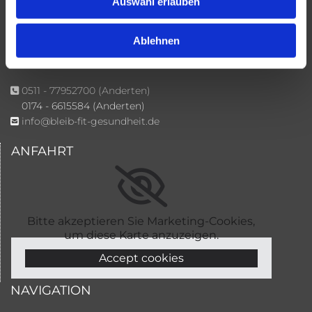
Auswahl erlauben
30629 Hannover
Standort aus Anderten
Gollstraße 21
Ablehnen
30559 Hannover
0511 - 77952700
(Anderten)

0174 - 6615584 (Anderten)
info@bleib-fit-gesundheit.de

ANFAHRT
Bitte akzeptieren Sie Marketing-Cookies,
um diese Karte anzuzeigen.
Accept cookies
NAVIGATION