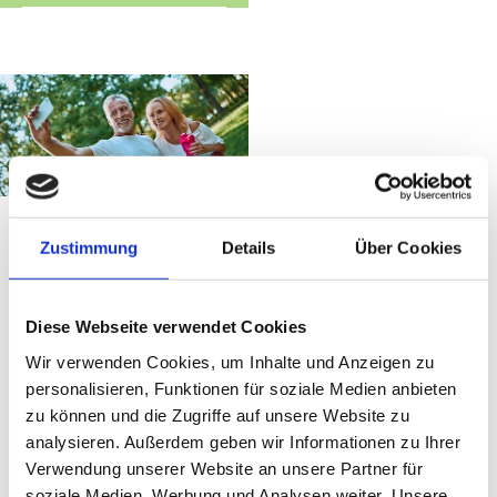
Zustimmung
Details
Über Cookies
Meine Leistungen
Diese Webseite verwendet Cookies
Wir verwenden Cookies, um Inhalte und Anzeigen zu
Kurse
personalisieren, Funktionen für soziale Medien anbieten
zu können und die Zugriffe auf unsere Website zu
analysieren. Außerdem geben wir Informationen zu Ihrer
Verwendung unserer Website an unsere Partner für
Der Kursinhalt ist sehr vielfältig. Von Power bis
soziale Medien, Werbung und Analysen weiter. Unsere